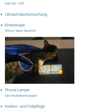
(inkl. HD / ED)
Ultraschalluntersuchung​​
Endoskopie
(Ohren, Nase, Rachen)
Phovia Lampe​
(bei Hauterkrankungen)
Krallen- und Fellpflege