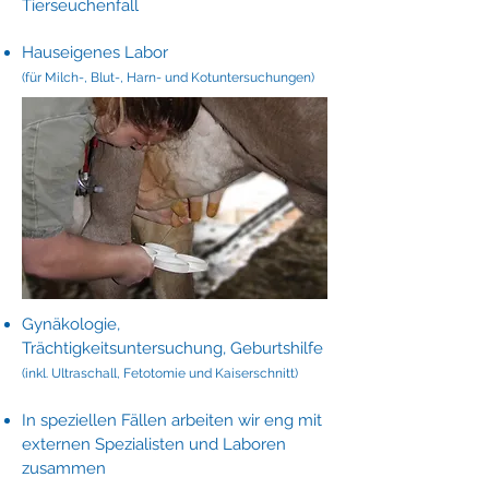
Tierseuchenfall
Hauseigenes Labor
(für Milch-, Blut-, Harn- und Kotuntersuchungen)
Gynäkologie,
Trächtigkeitsuntersuchung, Geburtshilfe
(inkl. Ultraschall, Fetotomie und Kaiserschnitt)
In speziellen Fällen arbeiten wir eng mit
externen Spezialisten und Laboren
zusammen