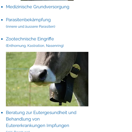
Medizinische Grundversorgung
Parasitenbekämpfung
(innere und äussere Parasiten)
Zootechnische Eingriffe
(Enthornung, Kastration, Nasenring)
Beratung zur Eutergesundheit und
Behandlung von
Eutererkrankungen
Impfungen